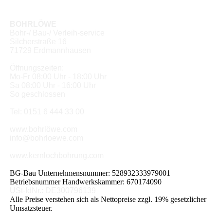
BOHRLÖWE
Bohr-/ Bau-/ Verleih-service
Silcherstraße 16
71729 Erdmannhausen
Öffnungszeiten:
Mo-Fr 08:00 Uhr - 18:00 Uhr
Sa 08:00 Uhr - 16:00 Uhr
So geschlossen
Tel: 0151 6 444 33 00
www.bohrlöwe.com
info@bohrloewe.com
www.kernlochbohrung.com
BG-Bau Unternehmensnummer: 528932333979001
Betriebsnummer Handwerkskammer: 670174090
USt-IdNr.: DE300796139
Alle Preise verstehen sich als Nettopreise zzgl. 19% gesetzlicher
Umsatzsteuer.