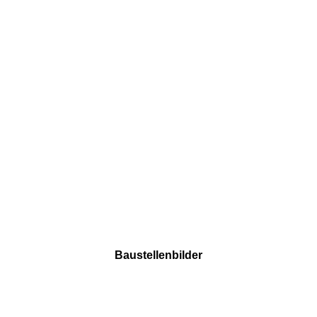
20250331_120035
Baustellenbilder