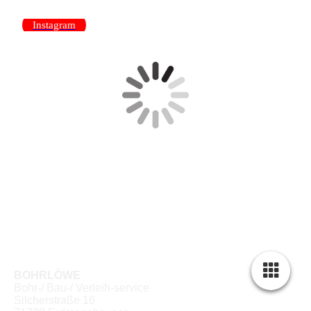
Instagram
BOHRLÖWE
Bohr-/ Bau-/ Verleih-service
Silcherstraße 16