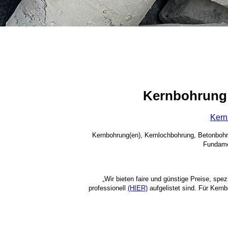
Kernbohrung 
Kern
Kernbohrung(en), Kernlochbohrung, Betonboh
Fundame
„Wir bieten faire und günstige Preise, spe
professionell
(HIER)
aufgelistet sind. Für Kern