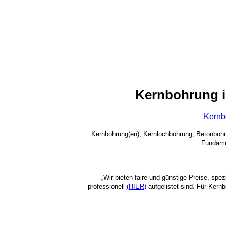
Kernbohrung 
Kernb
Kernbohrung(en), Kernlochbohrung, Betonboh
Fundame
„Wir bieten faire und günstige Preise, spe
professionell
(HIER)
aufgelistet sind. Für Kern