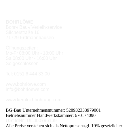
BOHRLÖWE
Bohr-/ Bau-/ Verleih-service
Silcherstraße 16
71729 Erdmannhausen
Öffnungszeiten:
Mo-Fr 08:00 Uhr - 18:00 Uhr
Sa 08:00 Uhr - 16:00 Uhr
So geschlossen
Tel: 0151 6 444 33 00
www.bohrlöwe.com
info@bohrloewe.com
www.kernlochbohrung.com
BG-Bau Unternehmensnummer: 528932333979001
Betriebsnummer Handwerkskammer: 670174090
USt-IdNr.: DE300796139
Alle Preise verstehen sich als Nettopreise zzgl. 19% gesetzlicher