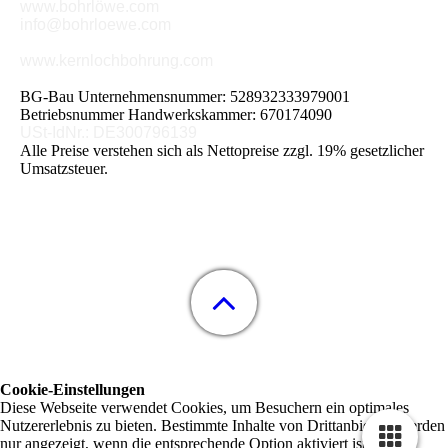
www.bohrlöwe.com
info@bohrloewe.com
www.kernlochbohrung.com
BG-Bau Unternehmensnummer: 528932333979001
Betriebsnummer Handwerkskammer: 670174090
USt-IdNr.: DE300796139
Alle Preise verstehen sich als Nettopreise zzgl. 19% gesetzlicher
Umsatzsteuer.
Cookie-Einstellungen
Diese Webseite verwendet Cookies, um Besuchern ein optimales
Nutzererlebnis zu bieten. Bestimmte Inhalte von Drittanbietern werden
nur angezeigt, wenn die entsprechende Option aktiviert ist. Die