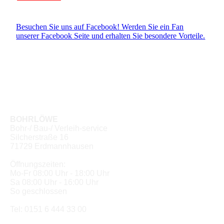
Besuchen Sie uns auf Facebook! Werden Sie ein Fan
unserer Facebook Seite und erhalten Sie besondere Vorteile.
BOHRLÖWE
Bohr-/ Bau-/ Verleih-service
Silcherstraße 16
71729 Erdmannhausen
Öffnungszeiten:
Mo-Fr 08:00 Uhr - 18:00 Uhr
Sa 08:00 Uhr - 16:00 Uhr
So geschlossen
Tel: 0151 6 444 33 00