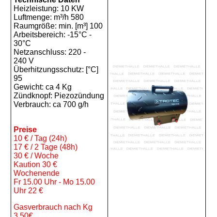
Heizleistung: 10 KW
Luftmenge: m³/h 580
Raumgröße: min. [m³] 100
Arbeitsbereich: -15°C -
30°C
Netzanschluss: 220 -
240 V
Überhitzungsschutz: [°C]
95
Gewicht: ca 4 Kg
Zündknopf: Piezozündung
Verbrauch: ca 700 g/h
Preise
10 € / Tag (24h)
17 € / 2 Tage (48h)
30 € / Woche
Kaution 30 €
Wochenende
Fr 15.00 Uhr - Mo 15.00
Uhr 22 €
Gasverbrauch nach Kg
3.50€