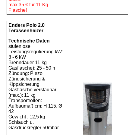
max 35 € für 11 Kg
Flasche!
Enders Polo 2.0
Terassenheizer
Technische Daten
stufenlose
Leistungsregulierung kW:
3 - 6 kW
Brenndauer 11-kg-
Gasflasche): 25 - 50 h
Zündung: Piezo
Zündsicherung &
Kippsicherung
Gasflasche verstaubar
(max.): 11 kg
Transportrollen:
Aufbaumaß cm: H 115, Ø
42
Gewicht : 12,5 kg
Schlauch u.
Gasdruckregler 50mbar