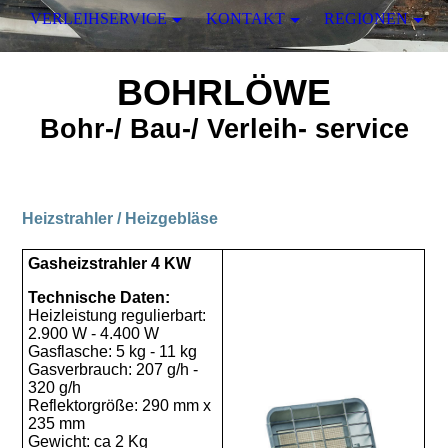
VERLEIHSERVICE
KONTAKT
REGIONEN
BOHRLÖWE
Bohr-/ Bau-/ Verleih- service
Heizstrahler
/ Heizgebläse
Gasheizstrahler 4 KW
Technische Daten:
Heizleistung regulierbart:
2.900 W - 4.400 W
Gasflasche: 5 kg - 11 kg
Gasverbrauch: 207 g/h -
320 g/h
Reflektorgröße: 290 mm x
235 mm
Gewicht: ca 2 Kg