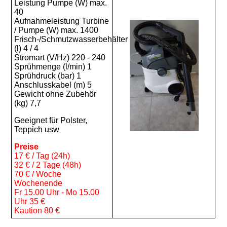
Leistung Pumpe (W) max.
40
Aufnahmeleistung Turbine
/ Pumpe (W) max. 1400
Frisch-/Schmutzwasserbehälter
(l) 4 / 4
Stromart (V/Hz) 220 - 240
Sprühmenge (l/min) 1
Sprühdruck (bar) 1
Anschlusskabel (m) 5
Gewicht ohne Zubehör
(kg) 7,7
Geeignet für Polster,
Teppich usw
Preise
17 € / Tag (24h)
32 € / 2 Tage (48h)
70 € / Woche
Wochenende
Fr 15.00 Uhr - Mo 15.00
Uhr 35 €
Kaution 80 €