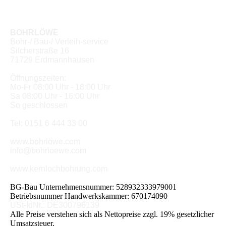
BOHRLÖWE
Bohr-/ Bau-/ Verleih-service
Silcherstraße 16
71729 Erdmannhausen
Öffnungszeiten:
Mo-Fr 08:00 Uhr - 18:00 Uhr
Sa 08:00 Uhr - 16:00 Uhr
So geschlossen
Tel: 0151 6 444 33 00
www.bohrlöwe.com
info@bohrloewe.com
www.kernlochbohrung.com
BG-Bau Unternehmensnummer: 528932333979001
Betriebsnummer Handwerkskammer: 670174090
USt-IdNr.: DE300796139
Alle Preise verstehen sich als Nettopreise zzgl. 19% gesetzlicher
Umsatzsteuer.