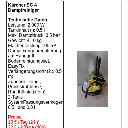
Kärcher SC 4
Dampfreiniger
Technische Daten
Leistung: 2.000 W
Tankinhalt (l): 0,5 l
Max. Dampfdruck: 3,5 bar
Gewicht: 4,10 kg
Flächenleistung 100 m²
Dampfmengenregulierung
am Handgriff
Bodenreinigungsset,
EasyFix +
Verlängerungsrohr (2 x 0,5
m)
Zubehör: Hand-,
Punktstrahldüse,
Rundbürste (klein)
2-Tank-
SystemFassungsvermögen
0,5 l und 0,8 l
Preise
13 € / Tag (24h)
22 € / 2 Tage (48h)