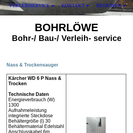
VERLEIHSERVICE
KONTAKT
REGIONEN
BOHRLÖWE
Bohr-/ Bau-/ Verleih- service
Nass & Trockensauger
Kärcher WD 6 P Nass &
Trocken
Technische Daten
Energieverbrauch (W)
1300
Aufnahmeleistung
integrierte Steckdose
Behältergröße (l) 30
Behältermaterial Edelstahl
Anschlusskabel 6m